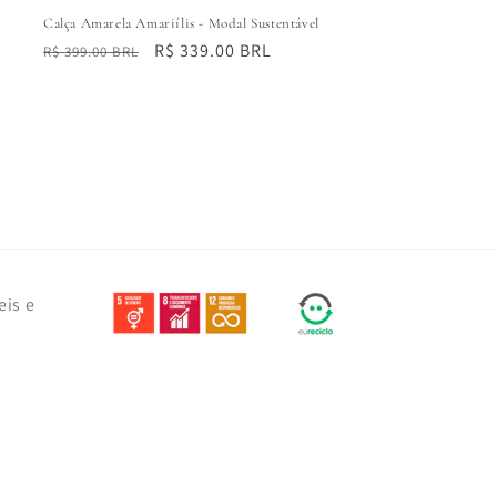
Calça Amarela Amariílis - Modal Sustentável
Preço
Preço
R$ 339.00 BRL
R$ 399.00 BRL
normal
promocional
eis e