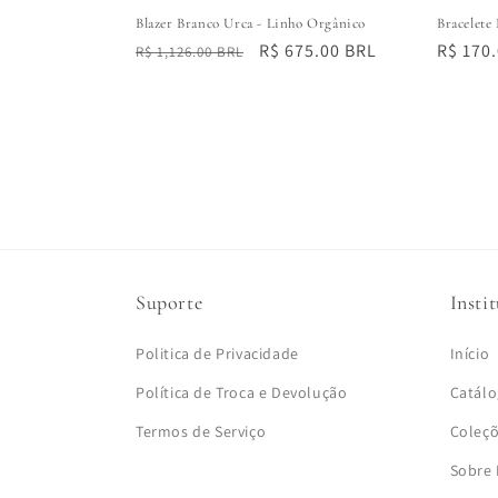
Blazer Branco Urca - Linho Orgânico
Bracelete
Preço
Preço
R$ 675.00 BRL
Preço
R$ 170
R$ 1,126.00 BRL
normal
promocional
normal
Suporte
Insti
Politica de Privacidade
Início
Política de Troca e Devolução
Catál
Termos de Serviço
Coleç
Sobre