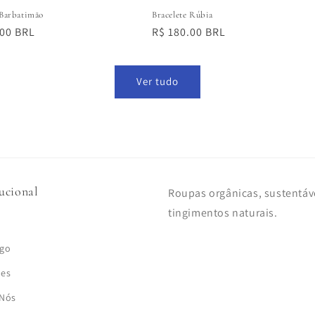
 Barbatimão
Bracelete Rúbia
.00 BRL
Preço
R$ 180.00 BRL
normal
Ver tudo
tucional
Roupas orgânicas, sustentáv
tingimentos naturais.
ogo
ões
 Nós