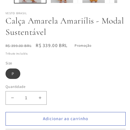
VESTO BRASIL
Calça Amarela Amariílis - Modal
Sustentável
Preço
Preço
R$ 339.00 BRL
R$ 399.00 BRL
Promoção
normal
promocional
Tributo incluído.
Size
P
Quantidade
Diminuir
Aumentar
a
a
quantidade
quantidade
de
de
Adicionar ao carrinho
Calça
Calça