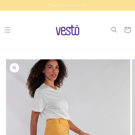
Pular
Promoção Vesto Brasil
para o
conteúdo
Carrinh
Pular para
as
informações
do produto