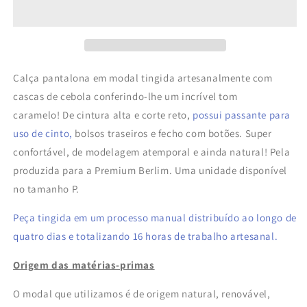
Amarela
Amarela
Amariílis
Amariílis
-
-
Modal
Modal
Sustentável
Sustentável
Calça pantalona em modal tingida artesanalmente com
cascas de cebola conferindo-lhe um incrível tom
caramelo! De cintura alta e corte reto,
possui passante para
uso de cinto,
bolsos traseiros e fecho com botões. Super
confortável, de modelagem atemporal e ainda natural! Pela
produzida para a Premium Berlim. Uma unidade disponível
no tamanho P.
Peça tingida em um processo manual distribuído ao longo de
quatro dias e totalizando 16 horas de trabalho artesanal.
Origem das matérias-primas
O modal que utilizamos é de origem natural, renovável,