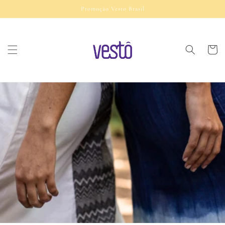
Pular
Promoção Vesto Brasil
para o
conteúdo
Carrinh