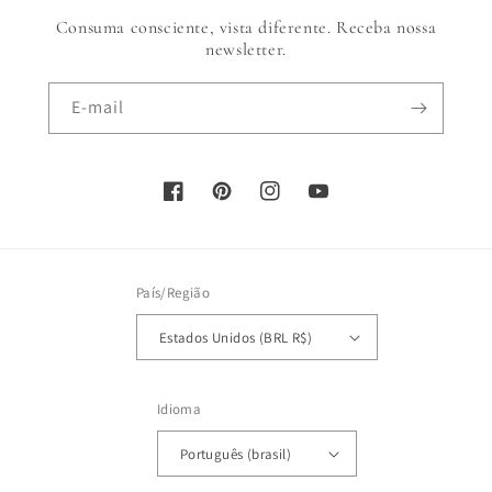
Consuma consciente, vista diferente. Receba nossa
newsletter.
E-mail
Facebook
Pinterest
Instagram
YouTube
País/Região
Estados Unidos (BRL R$)
Idioma
Português (brasil)