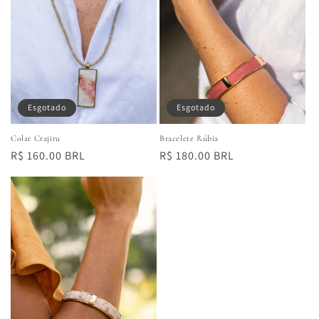
:
Esgotado
Esgotado
Colar Crajiru
Bracelete Rúbia
Preço
R$ 160.00 BRL
Preço
R$ 180.00 BRL
normal
normal