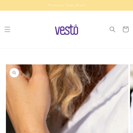
Pular
Promoção Vesto Brasil
para o
conteúdo
Carrinh
Pular para
as
informações
do produto