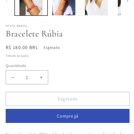
VESTO BRASIL
Bracelete Rúbia
Preço
R$ 180.00 BRL
Esgotado
normal
Tributo incluído.
Quantidade
Diminuir
Aumentar
a
a
quantidade
quantidade
de
de
Esgotado
Bracelete
Bracelete
Rúbia
Rúbia
Compre já