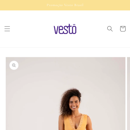
Pular
Promoção Vesto Brasil
para o
conteúdo
Carrinh
Pular para
as
informações
do produto