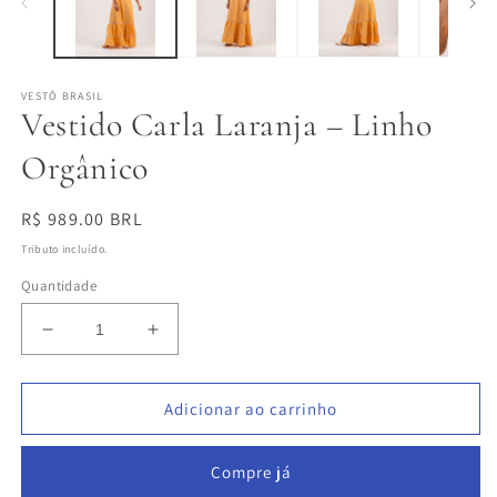
modal
m
VESTÔ BRASIL
Vestido Carla Laranja – Linho
Orgânico
Preço
R$ 989.00 BRL
normal
Tributo incluído.
Quantidade
Diminuir
Aumentar
a
a
quantidade
quantidade
de
de
Adicionar ao carrinho
Vestido
Vestido
Carla
Carla
Compre já
Laranja
Laranja