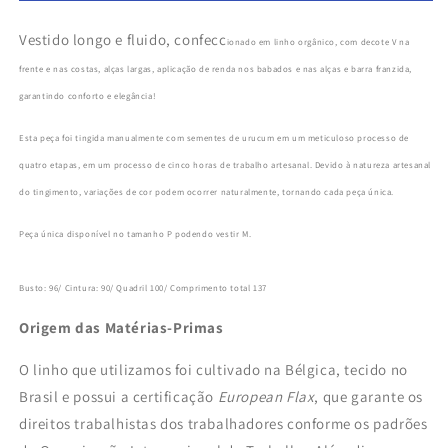
–
–
Linho
Linho
Vestido longo e fluido, confecc
Orgânico
Orgânico
ionado em linho orgânico, com decote V na
frente e nas costas, alças largas, aplicação de renda nos babados e nas alças e barra franzida,
garantindo conforto e elegância!
Esta peça foi tingida manualmente com sementes de urucum em um meticuloso processo de
quatro etapas, em um processo de cinco horas de trabalho artesanal. Devido à natureza artesanal
do tingimento, variações de cor podem ocorrer naturalmente, tornando cada peça única.
Peça única disponível no tamanho P podendo vestir M.
Busto: 96/ Cintura: 90/ Quadril 100/ Comprimento total 137
Origem das Matérias-Primas
O linho que utilizamos foi cultivado na Bélgica, tecido no
Brasil e possui a certificação
European Flax
, que garante os
direitos trabalhistas dos trabalhadores conforme os padrões