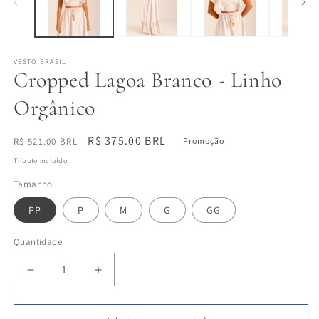
modal
m
VESTO BRASIL
Cropped Lagoa Branco - Linho
Orgânico
Preço
Preço
R$ 375.00 BRL
R$ 521.00 BRL
Promoção
normal
promocional
Tributo incluído.
Tamanho
PP
P
M
G
GG
Quantidade
Diminuir
Aumentar
a
a
quantidade
quantidade