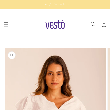
Pular
Promoção Vesto Brasil
para o
conteúdo
Carrinh
Pular para
as
informações
do produto