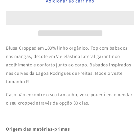
de
de
Adicionar ao carrinho
Cropped
Cropped
Lagoa
Lagoa
Branco
Branco
-
-
Linho
Linho
Orgânico
Orgânico
Blusa Cropped em 100% linho orgânico.
Top com babados
nas mangas, decote em V e elástico lateral garantindo
acolhimento e conforto junto ao corpo.
Babados inspirados
nas curvas da Lagoa Rodrigues de Freitas.
Modelo veste
tamanho P.
Caso não encontre o seu tamanho, você poderá encomendar
o seu cropped através da opção 30 dias.
Origem das matérias-primas