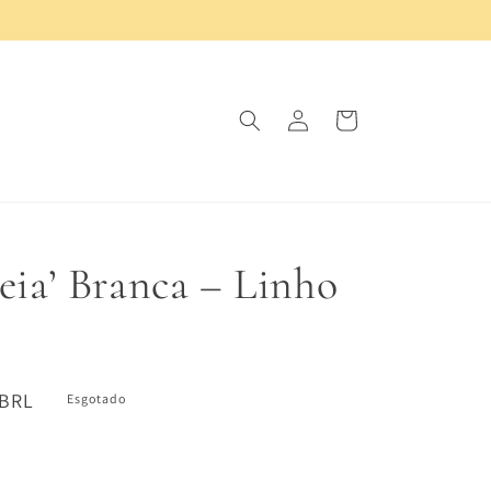
Fazer
Carrinho
login
eia’ Branca – Linho
 BRL
Esgotado
nal