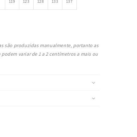
119
123
128
133
137
as são produzidas manualmente, portanto as
podem variar de 1 a 2 centímetros a mais ou