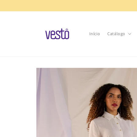
Pular
para o
conteúdo
Início
Catálogo
Pular para
as
informações
do produto