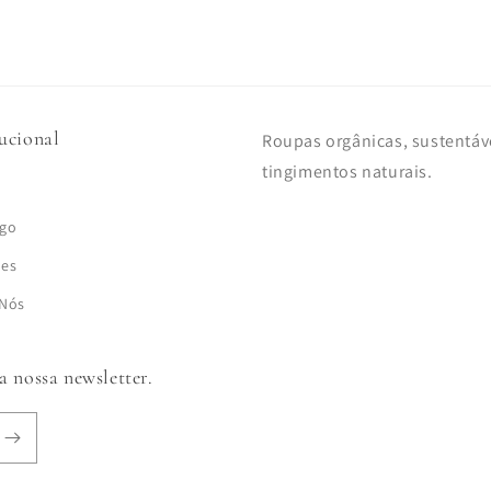
tucional
Roupas orgânicas, sustentáv
tingimentos naturais.
ogo
ões
 Nós
a nossa newsletter.