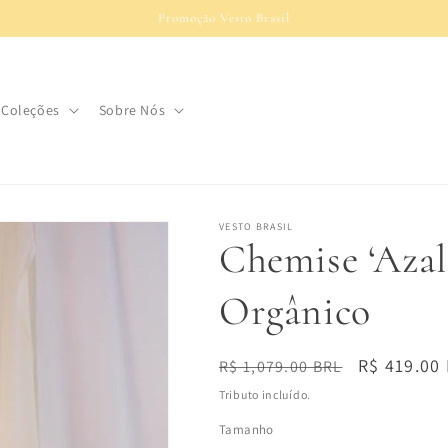
Promoção Vesto Brasil
Coleções
Sobre Nós
VESTO BRASIL
Chemise ‘Azal
Orgânico
Preço
Preço
R$ 419.00
R$ 1,079.00 BRL
normal
promocio
Tributo incluído.
Tamanho