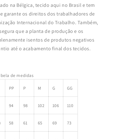
ado na Bélgica, tecido aqui no Brasil e tem
e garante os direitos dos trabalhadores de
ização Internacional do Trabalho.
Também,
segura que a planta de produção e os
 plenamente isentos de produtos negativos
ntio até o acabamento final dos tecidos.
abela de medidas
PP
P
M
G
GG
94
98
102
106
110
)
58
61
65
69
73