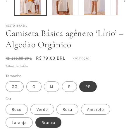
modal
m
VESTO BRASIL
Camiseta Básica agênero ‘Lírio’ –
Algodão Orgânico
Preço
Preço
R$ 79.00 BRL
R$ 189.00 BRL
Promoção
normal
promocional
Tributo incluído.
Tamanho
GG
G
M
P
PP
Cor
Roxo
Verde
Rosa
Amarelo
Laranja
Branca