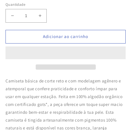
Quantidade
Diminuir
Aumentar
a
a
quantidade
quantidade
de
de
Adicionar ao carrinho
Camiseta
Camiseta
Básica
Básica
agênero
agênero
‘Lírio’
‘Lírio’
–
–
Algodão
Algodão
Orgânico
Orgânico
Camiseta básica de corte reto e com modelagem agênero e
atemporal que confere praticidade e conforto ímpar para
usar em qualquer estação. Feita em 100% algodão orgânico
com certificado gots*, a peça oferece um toque super macio
garantindo bem-estar e respirabilidade à tua pele. Esta
camiseta é tingida artesanalmente com pigmentos 100%
naturais e está disponível nas cores branca, laranja