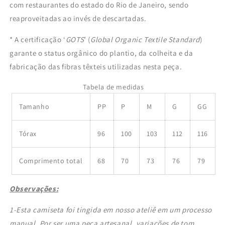
com restaurantes do estado do Rio de Janeiro, sendo
reaproveitadas ao invés de descartadas.
* A certificação ‘
GOTS
’ (
Global Organic Textile Standard
)
garante o status orgânico do plantio, da colheita e da
fabricação das fibras têxteis utilizadas nesta peça.
Tabela de medidas
Tamanho
PP
P
M
G
GG
Tórax
96
100
103
112
116
Comprimento total
68
70
73
76
79
Observações:
1-Esta camiseta foi tingida em nosso ateliê em um
processo
manual. Por ser uma peça artesanal, variações de tom