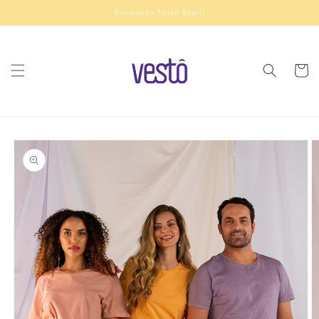
Pular
Promoção Vesto Brasil
para o
conteúdo
Carrinh
Pular para
as
informações
do produto