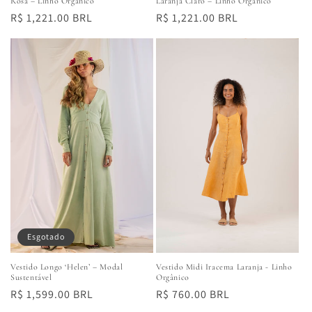
Rosa – Linho Orgânico
Laranja Claro – Linho Orgânico
Preço
R$ 1,221.00 BRL
Preço
R$ 1,221.00 BRL
normal
normal
Esgotado
Vestido Longo ‘Helen’ – Modal
Vestido Midi Iracema Laranja - Linho
Sustentável
Orgânico
Preço
R$ 1,599.00 BRL
Preço
R$ 760.00 BRL
normal
normal