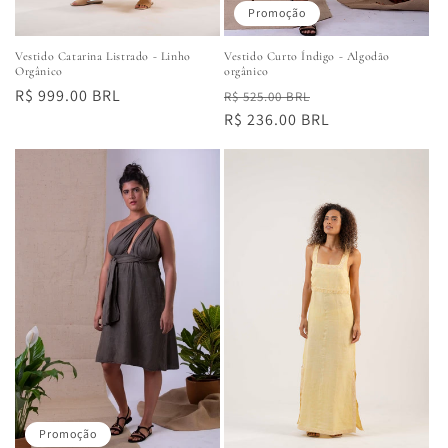
Promoção
Vestido Curto Índigo - Algodão
Vestido Catarina Listrado - Linho
orgânico
Orgânico
Preço
Preço
Preço
R$ 999.00 BRL
R$ 525.00 BRL
normal
R$ 236.00 BRL
promocional
normal
Promoção