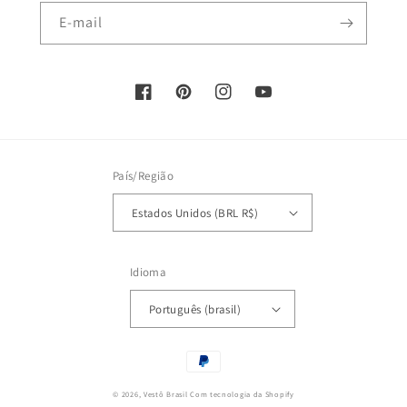
E-mail
Facebook
Pinterest
Instagram
YouTube
País/Região
Estados Unidos (BRL R$)
Idioma
Português (brasil)
Formas
de
© 2026,
Vestô Brasil
Com tecnologia da Shopify
pagamento