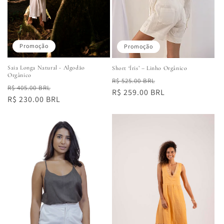
Promoção
Promoção
Saia Longa Natural - Algodão
Short ‘Íris’ – Linho Orgânico
Orgânico
Preço
Preço
R$ 525.00 BRL
Preço
Preço
R$ 405.00 BRL
normal
R$ 259.00 BRL
promocional
normal
R$ 230.00 BRL
promocional