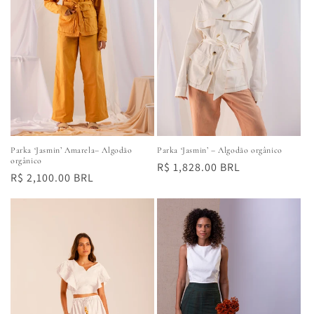
:
Parka ‘Jasmin’ Amarela– Algodão
Parka ‘Jasmin’ – Algodão orgânico
orgânico
Preço
R$ 1,828.00 BRL
Preço
R$ 2,100.00 BRL
normal
normal