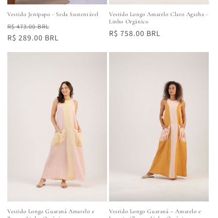
Vestido Longo Amarelo Claro Agatha -
Vestido Jenipapo - Seda Sustentável
Linho Orgânico
Preço
Preço
R$ 473.00 BRL
Preço
R$ 758.00 BRL
normal
R$ 289.00 BRL
promocional
normal
Vestido Longo Guaraná Amarelo e
Vestido Longo Guaraná – Amarelo e